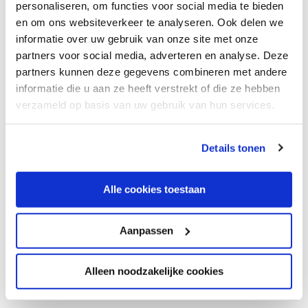
personaliseren, om functies voor social media te bieden
Uw e-mailadres
(Vereist)
en om ons websiteverkeer te analyseren. Ook delen we
Op welk e-mailadres kunnen we u bereiken?
informatie over uw gebruik van onze site met onze
partners voor social media, adverteren en analyse. Deze
partners kunnen deze gegevens combineren met andere
informatie die u aan ze heeft verstrekt of die ze hebben
Uw bericht
verzameld op basis van uw gebruik van hun services.
Heeft u een vraag of opmerking voor ons? We helpen u
graag.
We werken samen met
5 derden
die uw gegevens
Details tonen
kunnen ontvangen en verwerken.
Alle cookies toestaan
Aanpassen
Alleen noodzakelijke cookies