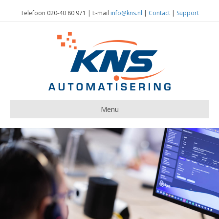
Telefoon 020-40 80 971 | E-mail
info@kns.nl
|
Contact
|
Support
Menu