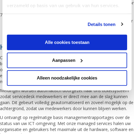
onbeperkt contact kunnen opnemen met de KNS Servicedesk voor
verzameld op basis van uw gebruik van hun services.
ondersteuning.
Kosten onder controle: door een vaste prijs per maand is uw IT-
We werken samen met
5 derden
die uw gegevens
budget beter voorspelbaar, er zijn geen onverwachte kosten meer
Details tonen
en geplande vervanging helpt voor minder uitval en verlies van
kunnen ontvangen en verwerken.
productiviteit.
Alle cookies toestaan
Hoe werkt het en wat heeft u nodig?
Om uw ICT-omgeving te kunnen koppelen aan ons monitoring- en
Aanpassen
beheersysteem heeft u alleen een internetverbinding nodig. Vanuit
ons centrale monitoringsysteem worden alle gegevens beoordeeld
en voeren wij geautomatiseerd onderhoud uit om storingen zoveel
Alleen noodzakelijke cookies
mogelijk te voorkomen.
Meldingen worden automatisch doorgezet naar ons ticketsysteem
zodat servicedesk medewerkers er direct mee aan de slag kunnen
gaan. Dit gebeurt volledig geautomatiseerd en zoveel mogelijk op de
achtergrond, zodat uw medewerkers door kunnen blijven werken.
U ontvangt op regelmatige basis managementrapportages over de
status van uw ICT-omgeving. Met onze managed services halen uw
organisatie en gebruikers het maximale uit de hardware, software en