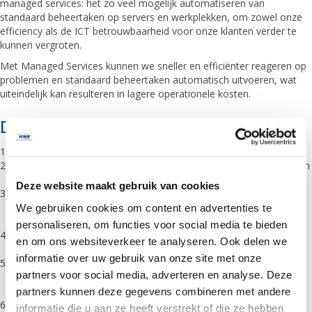
managed services: het zo veel mogelijk automatiseren van
standaard beheertaken op servers en werkplekken, om zowel onze
efficiency als de ICT betrouwbaarheid voor onze klanten verder te
kunnen vergroten.
Met Managed Services kunnen we sneller en efficiënter reageren op
problemen en standaard beheertaken automatisch uitvoeren, wat
uiteindelijk kan resulteren in lagere operationele kosten.
De 7 voordelen van Managed Services
Controle over uw ICT-omgeving en -kosten.
Uw ICT-afdeling kan meer tijd en energie besteden aan activiteiten
die direct waarde toevoegen voor de organisatie.
Deze website maakt gebruik van cookies
Storingen worden zoveel mogelijk voorkomen door proactief
beheer en onderhoud en continue monitoring op alle vitale
We gebruiken cookies om content en advertenties te
onderdelen van uw ICT-omgeving.
personaliseren, om functies voor social media te bieden
Hogere beschikbaarheid en continuïteit van IT door dagelijkse
en om ons websiteverkeer te analyseren. Ook delen we
monitoring van bijvoorbeeld back-up en encryptie op devices.
informatie over uw gebruik van onze site met onze
Meer gemoedsrust omdat alle lagen van beveiliging worden
partners voor social media, adverteren en analyse. Deze
gemonitord ter beveiliging tegen virussen, hackers, ransomware,
e-mailoplichting en andere aanvallen – indien gewenst zelfs 24x7.
partners kunnen deze gegevens combineren met andere
Verbeterde gebruikerservaring doordat uw medewerkers
informatie die u aan ze heeft verstrekt of die ze hebben