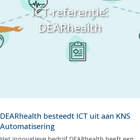
ICT-referentie:
DEARhealth
DEARhealth besteedt ICT uit aan KNS
Automatisering
Het innovatieve bedrijf DEARhealth heeft een