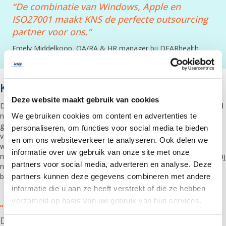
“De combinatie van Windows, Apple en
ISO27001 maakt KNS de perfecte outsourcing
partner voor ons.”
Emely Middelkoop, QA/RA & HR manager bij DEARhealth
KNS als ICT outsourcingpartner
Deze website maakt gebruik van cookies
DEARhealth heeft de volledige kantoorautomatisering geoutsourced
We gebruiken cookies om content en advertenties te
naar KNS Automatisering. Emely Middelkoop: “Naast de eerder
genoemde pluspunten viel de keuze op KNS omdat ze al onze
personaliseren, om functies voor social media te bieden
vragen en wensen konden invullen. Van het leveren en inrichten van
en om ons websiteverkeer te analyseren. Ook delen we
werkplekken inclusief alle hardware en licenties, tot onboarden van
informatie over uw gebruik van onze site met onze
nieuwe medewerkers en werkplekbeheer. Alles rond de werkplek - wij
partners voor social media, adverteren en analyse. Deze
noemen dat Office IT - wordt door KNS Automatisering geleverd en
partners kunnen deze gegevens combineren met andere
beheerd.”
informatie die u aan ze heeft verstrekt of die ze hebben
verzameld op basis van uw gebruik van hun services.
“KNS Automatisering is echt een verlengstuk van
DEARhealth,
We werken samen met
5 derden
die uw gegevens