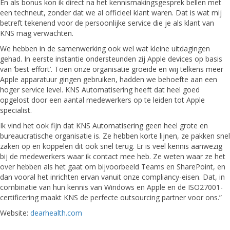
En als bonus kon ik direct na het kennismakingsgesprek bellen met
een techneut, zonder dat we al officieel klant waren. Dat is wat mij
betreft tekenend voor de persoonlijke service die je als klant van
KNS mag verwachten.
We hebben in de samenwerking ook wel wat kleine uitdagingen
gehad. In eerste instantie ondersteunden zij Apple devices op basis
van ‘best effort’. Toen onze organisatie groeide en wij telkens meer
Apple apparatuur gingen gebruiken, hadden we behoefte aan een
hoger service level. KNS Automatisering heeft dat heel goed
opgelost door een aantal medewerkers op te leiden tot Apple
specialist.
Ik vind het ook fijn dat KNS Automatisering geen heel grote en
bureaucratische organisatie is. Ze hebben korte lijnen, ze pakken snel
zaken op en koppelen dit ook snel terug. Er is veel kennis aanwezig
bij de medewerkers waar ik contact mee heb. Ze weten waar ze het
over hebben als het gaat om bijvoorbeeld Teams en SharePoint, en
dan vooral het inrichten ervan vanuit onze compliancy-eisen. Dat, in
combinatie van hun kennis van Windows en Apple en de ISO27001-
certificering maakt KNS de perfecte outsourcing partner voor ons.”
Website:
dearhealth.com