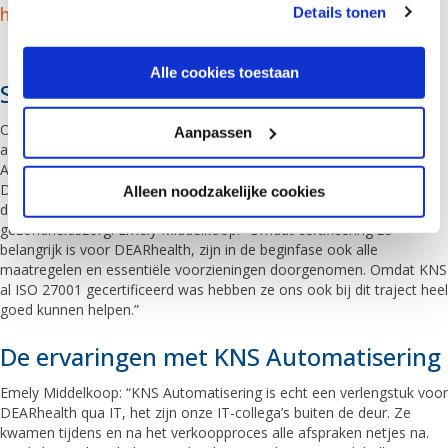
het zijn onze IT-collega’s buiten de deur.”
Details tonen
kunnen ontvangen en verwerken.
Alle cookies toestaan
Security en certificering
Op het gebied van informatiebeveiliging worden hoge eisen gesteld
Aanpassen
aan organisaties die actief zijn in de gezondheidszorg. Zowel KNS
Automatisering als DEARhealth zijn ISO 27001 gecertificeerd.
Daarnaast moet DEARhealth voldoen aan de NEN 7510-normering,
Alleen noodzakelijke cookies
die is toegespitst op informatiebeveiliging binnen de
gezondheidszorg. Emely Middelkoop: “Omdat certificering zo
belangrijk is voor DEARhealth, zijn in de beginfase ook alle
maatregelen en essentiële voorzieningen doorgenomen. Omdat KNS
al ISO 27001 gecertificeerd was hebben ze ons ook bij dit traject heel
goed kunnen helpen.”
De ervaringen met KNS Automatisering
Emely Middelkoop: “KNS Automatisering is echt een verlengstuk voor
DEARhealth qua IT, het zijn onze IT-collega’s buiten de deur. Ze
kwamen tijdens en na het verkoopproces alle afspraken netjes na.