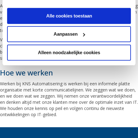
Als Managed Service Provider beheren wij de volledige ICT-omgeving
van onze klanten. Om dit te kunnen realiseren maken wij gebruik van
Alle cookies toestaan
een MSP-systeem en ons provisioningsysteem. Hiermee kunnen wij
de beheertaken automatiseren en tegelijkertijd eenvoudig
toegankelijk maken voor onze klanten.
Aanpassen
Van server tot desktop, van lokale netwerken tot datacenter en de
cloud: alle hard- en software wordt door ons gemonitord en
beheerd. Hierdoor kunnen we eventuele problemen vroegtijdig
Alleen noodzakelijke cookies
signaleren en zoveel mogelijk voorkomen.
Hoe we werken
Werken bij KNS Automatisering is werken bij een informele platte
organisatie met korte communicatielijnen. We zeggen wat we doen,
en we doen wat we zeggen. Wij nemen onze verantwoordelijkheid
en denken altijd met onze klanten mee over de optimale inzet van IT.
We houden onze kennis op peil en volgen continu de nieuwste
ontwikkelingen op IT-gebied.