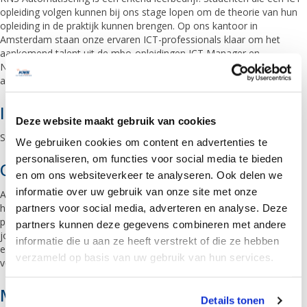
opleiding volgen kunnen bij ons stage lopen om de theorie van hun
opleiding in de praktijk kunnen brengen. Op ons kantoor in
Amsterdam staan onze ervaren ICT-professionals klaar om het
aankomend talent uit de mbo-opleidingen ICT Manager en
Netwerkbeheerder te laten proeven aan, en voorbereiden op de
arbeidsmarkt.
Interesse?
Deze website maakt gebruik van cookies
Stuur je CV naar
sollicitatie@kns.nl
of bel naar 020-40 80 971.
We gebruiken cookies om content en advertenties te
personaliseren, om functies voor social media te bieden
Over KNS Automatisering
en om ons websiteverkeer te analyseren. Ook delen we
informatie over uw gebruik van onze site met onze
Al sinds 1995 is KNS Automatisering de full service ICT-partner voor
het MKB. Bij ons is de klant geen nummer; onze aanpak is altijd
partners voor social media, adverteren en analyse. Deze
persoonlijk en professioneel. Wij zijn geen snelle commerciële
partners kunnen deze gegevens combineren met andere
jongens die op jacht zijn naar ‘de volgende deal’ maar betrokken en
informatie die u aan ze heeft verstrekt of die ze hebben
enthousiaste IT’ers die altijd op zoek zijn naar de beste oplossing
verzameld op basis van uw gebruik van hun services.
voor de klant.
Managed Service Provider
We werken samen met
5 derden
die uw gegevens
Details tonen
kunnen ontvangen en verwerken.