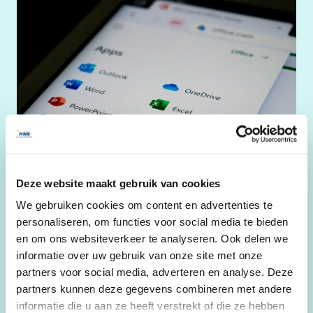
Deze website maakt gebruik van cookies
We gebruiken cookies om content en advertenties te
Microsoft 365 back-up
personaliseren, om functies voor social media te bieden
en om ons websiteverkeer te analyseren. Ook delen we
Heeft u er wel eens over nagedacht wat de gevolgen zijn
wanneer een e-mail, agenda item of zelfs een volledig
informatie over uw gebruik van onze site met onze
account ten onrechte wordt verwijderd? En hoe zit het met
partners voor social media, adverteren en analyse. Deze
wet- en regelgeving waar u mogelijk aan moet voldoen?
partners kunnen deze gegevens combineren met andere
Dit geldt overigens niet alleen voor Microsoft 365; we merken
informatie die u aan ze heeft verstrekt of die ze hebben