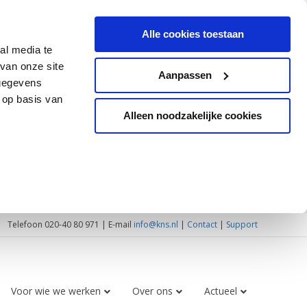
Alle cookies toestaan
al media te
van onze site
Aanpassen
 gegevens
 op basis van
Alleen noodzakelijke cookies
Telefoon 020-40 80 971 | E-mail
info@kns.nl
|
Contact
|
Support
Voor wie we werken
Over ons
Actueel