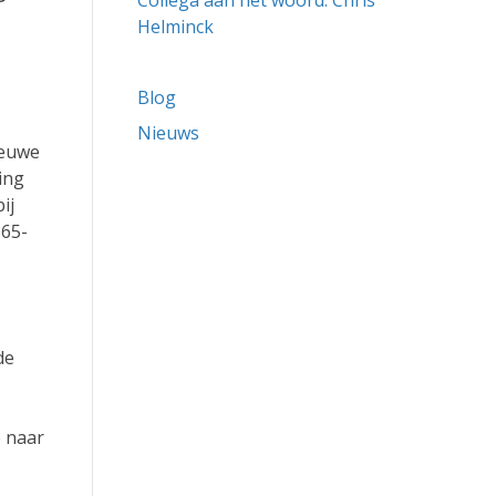
Collega aan het woord: Chris
Helminck
Blog
Nieuws
ieuwe
ing
ij
365-
de
p naar