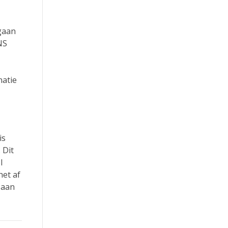
 gaan
NS
natie
is
 Dit
l
het af
 aan