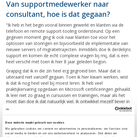
Van supportmedewerker naar
consultant, hoe is dat gegaan?
“Ik heb in het begin vooral binnen gewerkt en klanten via de
telefoon en remote support-tooling ondersteund. Op een
gegeven moment ging ik ook naar klanten toe voor het
oplossen van storingen en bijvoorbeeld de implementatie van
nieuwe servers of migratietrajecten. Inmiddels doe ik derdelijns
support en komen de echt complexe vragen bij mij, dat is een
heel verschil met toen ik hier 8 jaar geleden begon.
Grappig dat ik in die zin heel erg gegroeid ben. Maar dat is
uiteraard niet vanzelf gegaan. Toen ik hier kwam werken, wist
ik dat ik nog heel veel bij moest leren. Ik heb veel
praktijkervaring opgedaan en Microsoft certificeringen gehaald.
Ik leer niet zo graag in cursussen en trainingen, maar als het
moet dan doe ik dat natuurlijk wel. Ik ontwikkel mezelf liever in
de praktijk: als ik iets interessant vind dan ga ik er ook thuis
mee aan de slag. KNS Automatisering is ook een organisatie
die je echt de ruimte geeft om je verder te ontwikkelen.”
Deze website maakt gebruik van cookies
We gebruiken cookies om content en advertenties te personaliseren, om functies voor
Hoe ziet jouw werkweek als ICT-
social media te bieden en om ons websiteverkeer te analyseren. Ook delen we