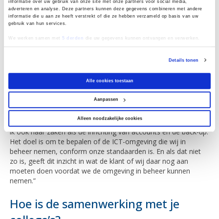
informatie over uw gebruik van onze site met onze partners voor social media,
consultant eruit?
adverteren en analyse. Deze partners kunnen deze gegevens combineren met andere
informatie die u aan ze heeft verstrekt of die ze hebben verzameld op basis van uw
gebruik van hun services.
“Ik pak om te beginnen alle problemen op die onze eerstelijns-
collega’s niet kunnen oplossen. Daarnaast onderhoud ik onze
We werken samen met
5 derden
die uw gegevens kunnen ontvangen en verwerken.
monitoring tool inclusief de automatisering daarvan. Verder
doe ik allerlei projecten, van de implementatie van Microsoft
Details tonen
365 en SharePoint tot mail migraties. Ik kom ook bij klanten op
locatie.
Alle cookies toestaan
Ik ben laatst bijvoorbeeld bij een nieuwe managed services-
Aanpassen
klant geweest voor hun onboarding. Dan breng ik hun ICT-
omgeving in kaart om hun servers, switches, werkplekken en
Alleen noodzakelijke cookies
firewalls in onze monitoring op te kunnen nemen. Daarbij kijk
ik ook naar zaken als de inrichting van accounts en de back-up.
Het doel is om te bepalen of de ICT-omgeving die wij in
beheer nemen, conform onze standaarden is. En als dat niet
zo is, geeft dit inzicht in wat de klant of wij daar nog aan
moeten doen voordat we de omgeving in beheer kunnen
nemen.”
Hoe is de samenwerking met je