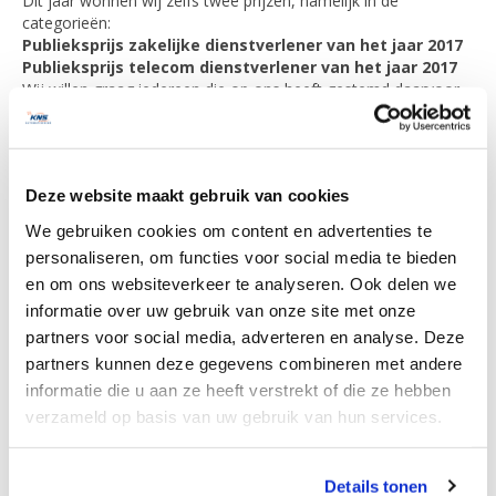
Dit jaar wonnen wij zelfs twee prijzen, namelijk in de
categorieën:
Publieksprijs zakelijke dienstverlener van het jaar 2017
Publieksprijs telecom dienstverlener van het jaar 2017
Wij willen graag iedereen die op ons heeft gestemd daarvoor
hartelijk bedanken!
De ICTWaarborg Awards 2017
Deze website maakt gebruik van cookies
Brancheorganisatie ICTWaarborg organiseerde dit jaar voor de
dertiende keer de ICTWaarborg Awards. Het publiek vormde de
We gebruiken cookies om content en advertenties te
jury en koos uit duizenden deelnemende bedrijven de winnaars
personaliseren, om functies voor social media te bieden
in diverse categorieën.
en om ons websiteverkeer te analyseren. Ook delen we
informatie over uw gebruik van onze site met onze
Winnaar in 2014, 2015, 2016 en
partners voor social media, adverteren en analyse. Deze
2017!
partners kunnen deze gegevens combineren met andere
informatie die u aan ze heeft verstrekt of die ze hebben
Reeds drie keer eerder won KNS Automatisering de
verzameld op basis van uw gebruik van hun services.
Publieksprijs voor zakelijke ICT dienstverleners in de provincie
Noord-Holland. Deze vierde Award betekent opnieuw veel
voor ons, omdat we deze prijzen gewonnen hebben dankzij de
We werken samen met
5 derden
die uw gegevens
Details tonen
stemmen van onze klanten. Nogmaals hartelijk bedankt
kunnen ontvangen en verwerken.