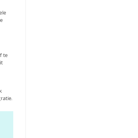
ele
de
f te
it
k
ratie.