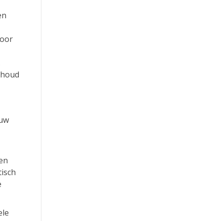
en
door
.
ehoud
 uw
een
tisch
e
ele