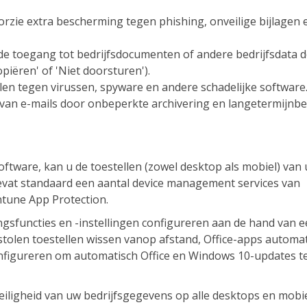
orzie extra bescherming tegen phishing, onveilige bijlagen 
e toegang tot bedrijfsdocumenten of andere bedrijfsdata 
piëren' of 'Niet doorsturen').
en tegen virussen, spyware en andere schadelijke software
s van e-mails door onbeperkte archivering en langetermijnb
tware, kan u de toestellen (zowel desktop als mobiel) van
vat standaard een aantal device management services van
ntune App Protection.
ngsfuncties en -instellingen configureren aan de hand van 
stolen toestellen wissen vanop afstand, Office-apps automa
onfigureren om automatisch Office en Windows 10-updates t
iligheid van uw bedrijfsgegevens op alle desktops en mobi