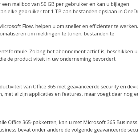
 een mailbox van 50 GB per gebruiker en kan u bijlagen
 kan elke gebruiker tot 1 TB aan bestanden opslaan in OneD
icrosoft Flow, helpen u om sneller en efficiënter te werken
utomatiseren om meldingen te tonen, bestanden te
sformule. Zolang het abonnement actief is, beschikken u
ie de productiviteit in uw onderneming bevordert.
ctiviteit van Office 365 met geavanceerde security en devi
et al zijn applicaties en features, maar voegt daar nog e
 alle Office 365-pakketten, kan u met Microsoft 365 Business
usiness bevat onder andere de volgende geavanceerde secu