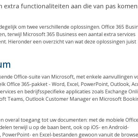
n extra functionaliteiten aan die van pas komen
egelijk om twee verschillende oplossingen. Office 365 Busi
, terwijl Microsoft 365 Business een aantal extra services
nt. Hieronder een overzicht van wat deze oplossingen juist
ium
kende Office-suite van Microsoft, met enkele aanvullingen v
elk Office 365-pakket - Word, Excel, PowerPoint, Outlook, Ac
rvices en bedrijfsspecifieke applicaties zoals Exchange Onli
osoft Teams, Outlook Customer Manager en Microsoft Booki
 en overal toegang tot uw documenten: met de mobiele Offic
len terwijl u op de baan bent, ook op iOS- en Android-
-, PowerPoint- en Excel-bestanden gewoon vanuit de browse