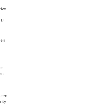
rive
. U
 en
ce
en
 een
rity