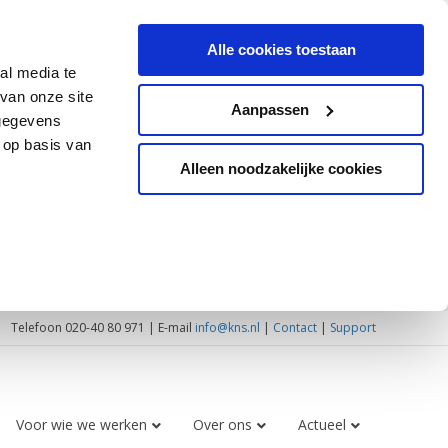
Alle cookies toestaan
al media te
van onze site
Aanpassen
 gegevens
 op basis van
Alleen noodzakelijke cookies
Telefoon 020-40 80 971 | E-mail
info@kns.nl
|
Contact
|
Support
Voor wie we werken
Over ons
Actueel