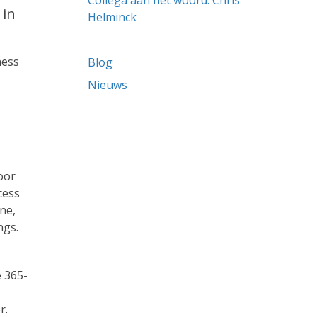
Collega aan het woord: Chris
 in
Helminck
ness
Blog
Nieuws
oor
cess
ne,
ngs.
e 365-
r.