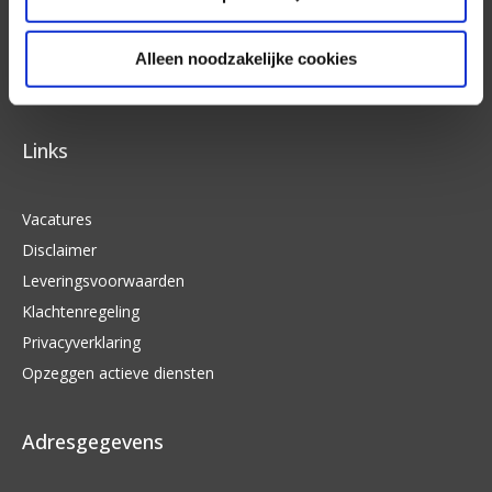
complete ICT oplossingen voor het midden- en
kleinbedrijf. Doordat we alle benodigde expertise in
Alleen noodzakelijke cookies
huis hebben, kunnen we een “one stop shopping”
model bieden voor al uw ICT vraagstukken.
Links
Vacatures
Disclaimer
Leveringsvoorwaarden
Klachtenregeling
Privacyverklaring
Opzeggen actieve diensten
Adresgegevens