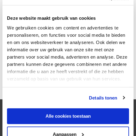
Deze website maakt gebruik van cookies
We gebruiken cookies om content en advertenties te
personaliseren, om functies voor social media te bieden
en om ons websiteverkeer te analyseren. Ook delen we
informatie over uw gebruik van onze site met onze
Slechte mobiele dekking? Ga mobiel bellen via WiFi! Woont of
werkt u in een gebied met een slechte mobiele dekking? Dan
partners voor social media, adverteren en analyse. Deze
biedt de nieuwe KPN-dienst ‘Mobiel bellen via WiFi’ uitkomst.
partners kunnen deze gegevens combineren met andere
Met deze dienst schakelt uw mobiele toestel namelijk
informatie die u aan ze heeft verstrekt of die ze hebben
automatisch over op Wifi voor bellen en sms’en, zodra het
verzameld op basis van uw gebruik van hun services.
mobiele signaal te zwak wordt. U merkt…
Lees meer
We werken samen met
5 derden
die uw gegevens
Details tonen
kunnen ontvangen en verwerken.
Over ons
Alle cookies toestaan
Al sinds 1995 verzorgt KNS Automatisering
Aanpassen