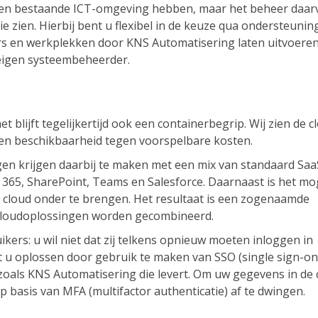
al een bestaande ICT-omgeving hebben, maar het beheer daar
e zien. Hierbij bent u flexibel in de keuze qua ondersteunin
ers en werkplekken door KNS Automatisering laten uitvoere
eigen systeembeheerder.
t blijft tegelijkertijd ook een containerbegrip. Wij zien de c
eit en beschikbaarheid tegen voorspelbare kosten.
gen krijgen daarbij te maken met een mix van standaard Saa
t 365, SharePoint, Teams en Salesforce. Daarnaast is het mog
te cloud onder te brengen. Het resultaat is een zogenaamde
 cloudoplossingen worden gecombineerd.
ikers: u wil niet dat zij telkens opnieuw moeten inloggen in
kunt u oplossen door gebruik te maken van SSO (single sign-on
zoals KNS Automatisering die levert. Om uw gegevens in de 
p basis van MFA (multifactor authenticatie) af te dwingen.