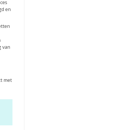
ices
gd en
etten
n
g van
ct met