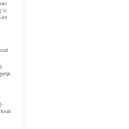
van
g. U
n en
loud
S
elijk
)-
cloud