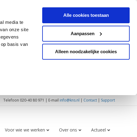
Alle cookies toestaan
al media te
van onze site
Aanpassen
 gegevens
 op basis van
Alleen noodzakelijke cookies
Telefoon 020-40 80 971 | E-mail
info@kns.nl
|
Contact
|
Support
Voor wie we werken
Over ons
Actueel