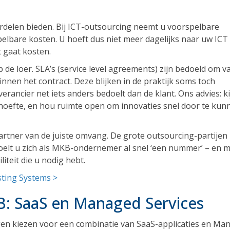
delen bieden. Bij ICT-outsourcing neemt u voorspelbare
pelbare kosten. U hoeft dus niet meer dagelijks naar uw IC
t gaat kosten.
 de loer. SLA’s (service level agreements) zijn bedoeld om va
innen het contract. Deze blijken in de praktijk soms toch
erancier net iets anders bedoelt dan de klant. Ons advies: ki
behoefte, en hou ruimte open om innovaties snel door te kun
artner van de juiste omvang. De grote outsourcing-partijen
voelt u zich als MKB-ondernemer al snel ‘een nummer’ – en m
iteit die u nodig hebt.
sting Systems >
: SaaS en Managed Services
en kiezen voor een combinatie van SaaS-applicaties en Ma