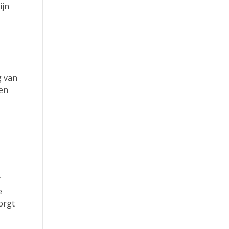
ijn
g van
een
r
e
orgt