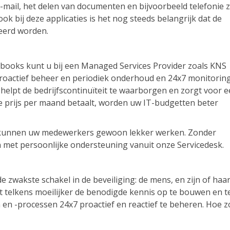
-mail, het delen van documenten en bijvoorbeeld telefonie z
ok bij deze applicaties is het nog steeds belangrijk dat de
eerd worden.
tebooks kunt u bij een Managed Services Provider zoals KNS
roactief beheer en periodiek onderhoud en 24x7 monitorin
 helpt de bedrijfscontinuïteit te waarborgen en zorgt voor 
e prijs per maand betaalt, worden uw IT-budgetten beter
 kunnen uw medewerkers gewoon lekker werken. Zonder
 met persoonlijke ondersteuning vanuit onze Servicedesk.
 zwakste schakel in de beveiliging: de mens, en zijn of haa
et telkens moeilijker de benodigde kennis op te bouwen en t
n -processen 24x7 proactief en reactief te beheren. Hoe z