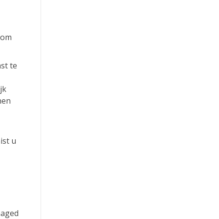
T om
st te
jk
nen
ist u
naged