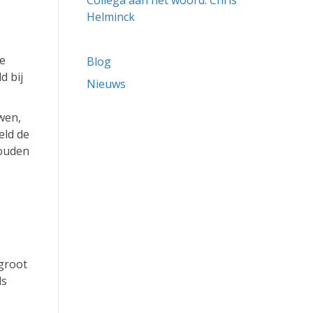
Collega aan het woord: Chris
Helminck
de
Blog
d bij
Nieuws
wen,
eld de
houden
groot
ds