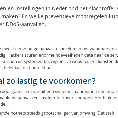
n en instellingen in Nederland het slachtoffer
 maken? En welke preventieve maatregelen ku
ver DDoS-aanvallen.
 de meest eenvoudige aanvalstechnieken in het wapenarsena
udig. Hackers sturen enorme hoeveelheden data naar de ser
lf kunnen de systemen bezwijken. De websites en diensten d
lfs helemaal niet bereikbaar.
l zo lastig te voorkomen?
 doorgaans niet vanuit een systeem, maar vanuit een enor
aakt de aanval veel lastiger te onderscheppen. Het blokke
de.
de botnets steeds grootschaliger van omvang. Dat stelt