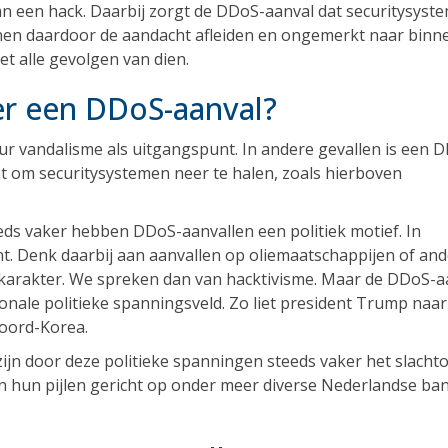
n een hack. Daarbij zorgt de DDoS-aanval dat securitysyst
 kunnen daardoor de aandacht afleiden en ongemerkt naar binn
et alle gevolgen van dien.
er een DDoS-aanval?
ur vandalisme als uitgangspunt. In andere gevallen is een 
t om securitysystemen neer te halen, zoals hierboven
ds vaker hebben DDoS-aanvallen een politiek motief. In
nt. Denk daarbij aan aanvallen op oliemaatschappijen of an
 karakter. We spreken dan van hacktivisme. Maar de DDoS-a
ionale politieke spanningsveld. Zo liet president Trump naar
oord-Korea.
ijn door deze politieke spanningen steeds vaker het slachto
n hun pijlen gericht op onder meer diverse Nederlandse ba