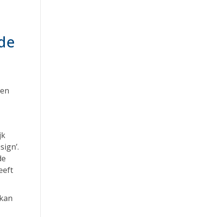
 de
een
jk
sign’.
de
eeft
 kan