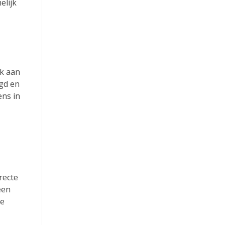
elijk
nk aan
igd en
ens in
recte
een
ve