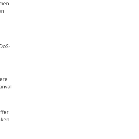
emen
en
DDoS-
dere
anval
ffer.
nken.