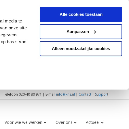
Alle cookies toestaan
al media te
van onze site
Aanpassen
 gegevens
 op basis van
Alleen noodzakelijke cookies
Telefoon 020-40 80 971 | E-mail
info@kns.nl
|
Contact
|
Support
Voor wie we werken
Over ons
Actueel