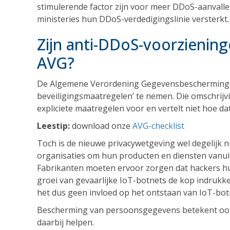
stimulerende factor zijn voor meer DDoS-aanvalle
ministeries hun DDoS-verdedigingslinie versterkt.
Zijn anti-DDoS-voorzienin
AVG?
De Algemene Verordening Gegevensbescherming (A
beveiligingsmaatregelen’ te nemen. Die omschrijvi
expliciete maatregelen voor en vertelt niet hoe d
Leestip:
download onze
AVG-checklist
Toch is de nieuwe privacywetgeving wel degelijk nu
organisaties om hun producten en diensten vanuit 
Fabrikanten moeten ervoor zorgen dat hackers h
groei van gevaarlijke IoT-botnets de kop indrukke
het dus geen invloed op het ontstaan van IoT-bot
Bescherming van persoonsgegevens betekent ook 
daarbij helpen.