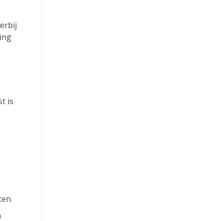
erbij
sing
t is
ten.
n