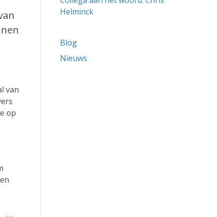
Collega aan het woord: Chris
Helminck
 van
nnen
Blog
Nieuws
al van
vers
ie op
m
ren