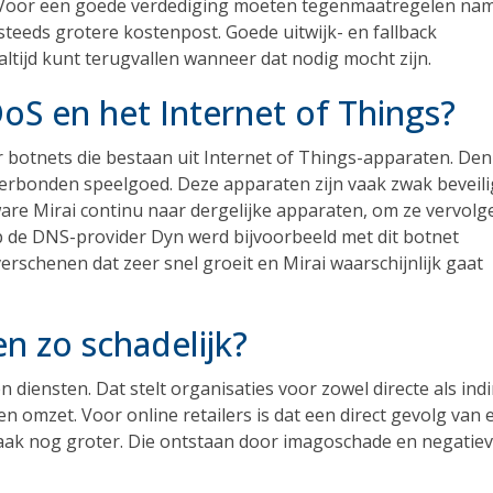
. Voor een goede verdediging moeten tegenmaatregelen nam
steeds grotere kostenpost. Goede uitwijk- en fallback
altijd kunt terugvallen wanneer dat nodig mocht zijn.
DoS en het Internet of Things?
r botnets die bestaan uit Internet of Things-apparaten. De
 verbonden speelgoed. Deze apparaten zijn vaak zwak beveil
are Mirai continu naar dergelijke apparaten, om ze vervolg
op de DNS-provider Dyn werd bijvoorbeeld met dit botnet
erschenen dat zeer snel groeit en Mirai waarschijnlijk gaat
n zo schadelijk?
diensten. Dat stelt organisaties voor zowel directe als indi
n omzet. Voor online retailers is dat een direct gevolg van 
vaak nog groter. Die ontstaan door imagoschade en negatie