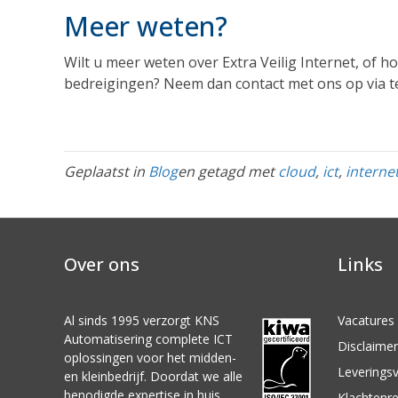
Meer weten?
Wilt u meer weten over Extra Veilig Internet, of h
bedreigingen? Neem dan contact met ons op via te
Geplaatst in
Blog
en getagd met
cloud
,
ict
,
interne
Over ons
Links
Al sinds 1995 verzorgt KNS
Vacatures
Automatisering complete ICT
Disclaimer
oplossingen voor het midden-
Leverings
en kleinbedrijf. Doordat we alle
benodigde expertise in huis
Klachtenre