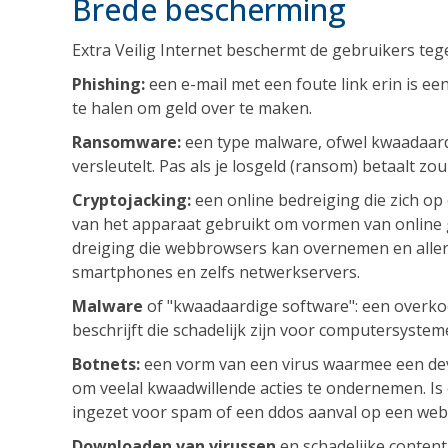
Brede bescherming
Extra Veilig Internet beschermt de gebruikers teg
Phishing:
een e-mail met een foute link erin is ee
te halen om geld over te maken.
Ransomware:
een type malware, ofwel kwaadaard
versleutelt. Pas als je losgeld (ransom) betaalt 
Cryptojacking:
een online bedreiging die zich o
van het apparaat gebruikt om vormen van online gel
dreiging die webbrowsers kan overnemen en aller
smartphones en zelfs netwerkservers.
Malware
of "kwaadaardige software": een overk
beschrijft die schadelijk zijn voor computersystem
Botnets:
een vorm van een virus waarmee een dev
om veelal kwaadwillende acties te ondernemen. I
ingezet voor spam of een ddos aanval op een webs
Downloaden van virussen
en schadelijke content