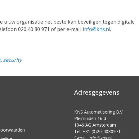
oe u uw organisatie het beste kan beveiligen tegen digitale
lefoon 020 40 80 971 of per e-mail:
info@kns.nl
.
t
,
security
Adresgegevens
KNS Automatisering B.V.
Pleimuiden 16 d
1046 AG Amsterdam
voorwaarden
Tel: +31 (0)20-4080971
E-mail:
info@kns.nl
geling