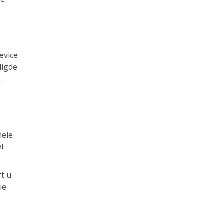
evice
ligde
.
hele
et
ft u
ie