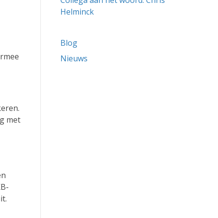
Collega aan het woord: Chris
Helminck
Blog
aarmee
Nieuws
keren.
ng met
en
KB-
t.