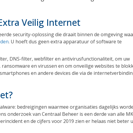
Extra Veilig Internet
ceerde security-oplossing die draait binnen de omgeving w
nden
. U hoeft dus geen extra apparatuur of software te
er, DNS-filter, webfilter en antivirusfunctionaliteit, om uw
 ransomware en virussen en om onveilige websites te blok
, smartphones en andere devices die via de internetverbindi
et?
alware: bedreigingen waarmee organisaties dagelijks word
gens onderzoek van Centraal Beheer is een derde van alle M
ncident en de cijfers voor 2019 zien er helaas niet beter ui