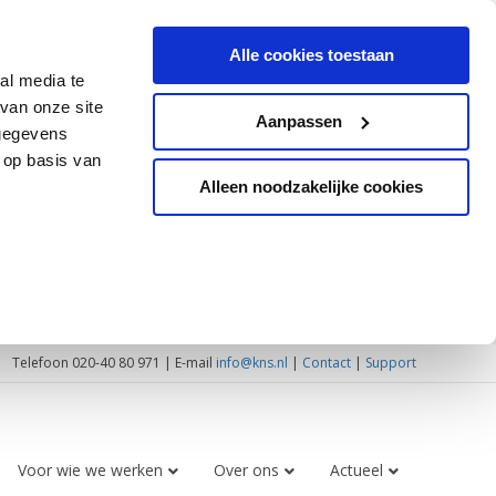
Alle cookies toestaan
al media te
van onze site
Aanpassen
 gegevens
 op basis van
Alleen noodzakelijke cookies
Telefoon 020-40 80 971 | E-mail
info@kns.nl
|
Contact
|
Support
Voor wie we werken
Over ons
Actueel