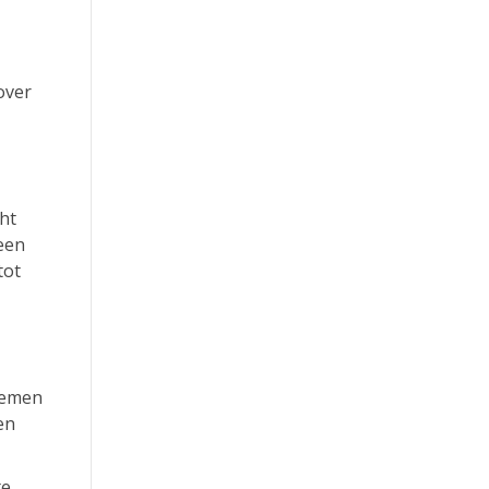
over
ht
 een
tot
temen
en
te