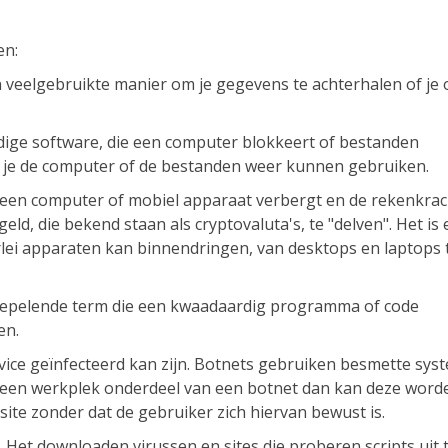
en:
n veelgebruikte manier om je gegevens te achterhalen of je 
ige software, die een computer blokkeert of bestanden
zou je de computer of de bestanden weer kunnen gebruiken.
p een computer of mobiel apparaat verbergt en de rekenkrac
d, die bekend staan als cryptovaluta's, te "delven". Het is
lei apparaten kan binnendringen, van desktops en laptops 
oepelende term die een kwaadaardig programma of code
en.
ice geïnfecteerd kan zijn. Botnets gebruiken besmette sys
s een werkplek onderdeel van een botnet dan kan deze word
ite zonder dat de gebruiker zich hiervan bewust is.
. Het downloaden virussen en sites die proberen scripts uit 