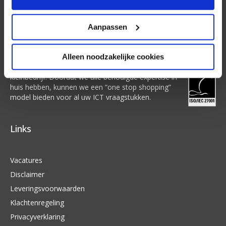
Over ons
Aanpassen
Al sinds 1995 verzorgt KNS Automatisering
Alleen noodzakelijke cookies
complete ICT oplossingen voor het midden- en
kleinbedrijf. Doordat we alle benodigde expertise in
huis hebben, kunnen we een “one stop shopping”
model bieden voor al uw ICT vraagstukken.
Links
Vacatures
Disclaimer
Leveringsvoorwaarden
Klachtenregeling
Privacyverklaring