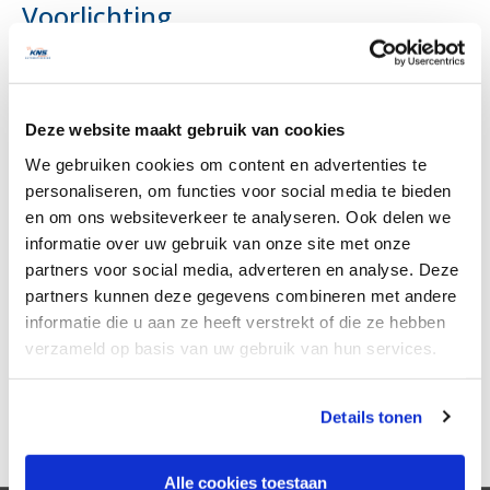
Voorlichting
Tijdens dit event heeft Managing Director Stijn Sarneel
namens Lumen Group gesproken over de veranderingen in de
wetgeving binnen het ICT-landschap. Deze nieuwe wetgeving
heet de GDPR, een wetgeving die de opvolger zal worden van
Deze website maakt gebruik van cookies
de databeschermingsrichtlijn uit 1995. Stijn Sarneel heeft onze
klanten inzicht gegeven in de GDPR en hoe zij kunnen voldoen
We gebruiken cookies om content en advertenties te
aan de eisen van deze wet.
personaliseren, om functies voor social media te bieden
en om ons websiteverkeer te analyseren. Ook delen we
Wat is de GDPR ook al weer?
informatie over uw gebruik van onze site met onze
partners voor social media, adverteren en analyse. Deze
De GDPR is een Europese privacy richtlijn die in Nederland de
partners kunnen deze gegevens combineren met andere
AVG (algemene verordening gegevensbescherming) wordt
genoemd. De GDPR gaat over de bescherming van natuurlijke
informatie die u aan ze heeft verstrekt of die ze hebben
personen in verband met de verwerking van
verzameld op basis van uw gebruik van hun services.
persoonsgegevens en betreffende het vrije verkeer van die
gegevens.
We werken samen met
5 derden
die uw gegevens
Details tonen
kunnen ontvangen en verwerken.
Geplaatst in
Blog
en getagd met
ict
,
privacy
,
security
Alle cookies toestaan